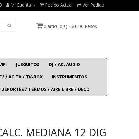
9
Mi Cuenta
Pedido Actual
Ver Pedido
0 artículo(s) - $ 0.00 Pesos
WIFI
JUEGUITOS
DJ / AC. AUDIO
TV / AC.TV / TV-BOX
INSTRUMENTOS
 DEPORTES / TERMOS / AIRE LIBRE / DECO
CALC. MEDIANA 12 DIG