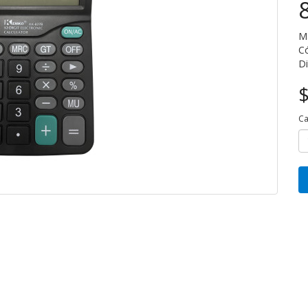
M
Có
Di
$
Ca