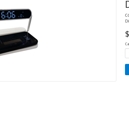
Có
Di
$
Ca