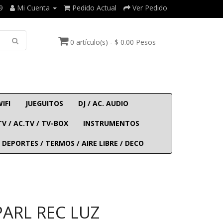
9
Mi Cuenta
Pedido Actual
Ver Pedido
0 artículo(s) - $ 0.00 Pesos
WIFI
JUEGUITOS
DJ / AC. AUDIO
TV / AC.TV / TV-BOX
INSTRUMENTOS
 DEPORTES / TERMOS / AIRE LIBRE / DECO
PARL REC LUZ